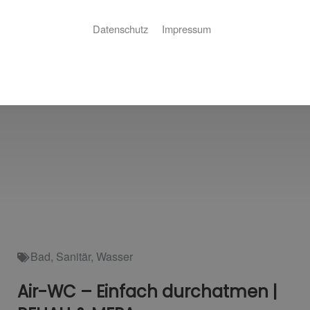
Datenschutz
Impressum
Bad
,
Sanitär
,
Wasser
Air-WC – Einfach durchatmen |