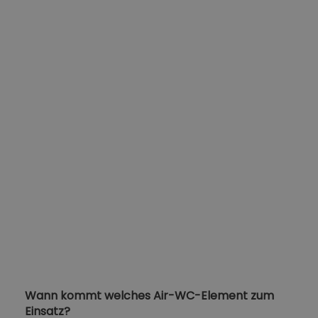
Wann kommt welches Air-WC-Element zum
Einsatz?
Die Steuerung des Lüfters im Air-WC kann
wahlweise automatisch oder manuell erfolgen. Die
manuelle Auslösung der Lüfterfunktion erfolgt über
einen separaten Schalter oder in Verbindung mit der