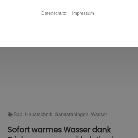
Datenschutz
Impressum
Bad
,
Haustechnik
,
Sanitäranlagen
,
Wasser
Sofort warmes Wasser dank