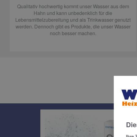
Qualitativ hochwertig kommt unser Wasser aus dem
Hahn und kann unbedenklich für die
Lebensmittelzubereitung und als Trinkwasser genutzt
werden. Dennoch gibt es Produkte, die unser Wasser
noch besser machen.
Prod
Die
Ihre 