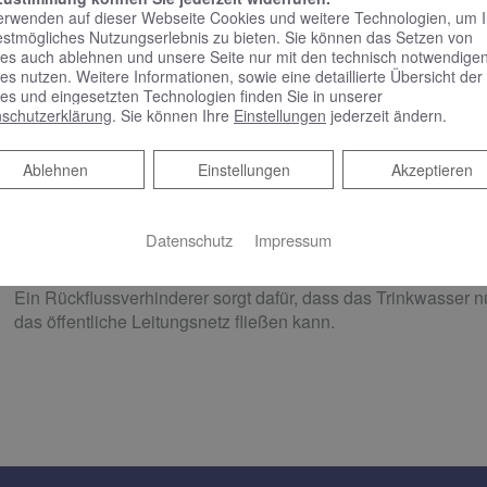
durchaus ein Problem dar. Sobald es im öffentlichen Netz zu
erwenden auf dieser Webseite Cookies und weitere Technologien, um 
Rohrspülung durch den Versorger kommt, können Sand oder K
estmögliches Nutzungserlebnis zu bieten. Sie können das Setzen von
Wasserfilter halten im Trinkwasser mitgeführte Partikel wie 
es auch ablehnen und unsere Seite nur mit den technisch notwendige
Rostteilchen zurück und schützen somit die gesamte Trinkwa
es nutzen. Weitere Informationen, sowie eine detaillierte Übersicht der
es und eingesetzten Technologien finden Sie in unserer
Verunreinigung.Gemäß der Trinkwasserverordnung muss in d
schutzerklärung
. Sie können Ihre
Einstellungen
jederzeit ändern.
nach dem Wasserzähler ein Schutzfilter eingebaut sein. Ist die
regelmäßige Wartung oftmals außer Acht gelassen. Die vorg
nicht mehr gewährleistet werden.
Ablehnen
Ablehnen
Einstellungen
Akzeptieren
Datenschutz
Impressum
Rückflussverhinderer​
Ein Rückflussverhinderer sorgt dafür, dass das Trinkwasser nu
das öffentliche Leitungsnetz fließen kann.