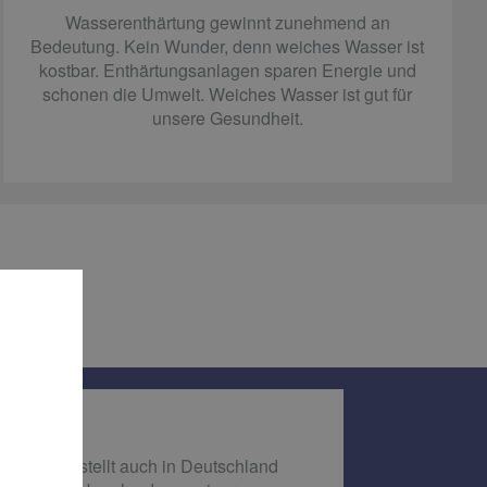
Wasserenthärtung gewinnt zunehmend an
Bedeutung. Kein Wunder, denn weiches Wasser ist
kostbar. Enthärtungsanlagen sparen Energie und
schonen die Umwelt. Weiches Wasser ist gut für
unsere Gesundheit.
achen
, sondern stellt auch in Deutschland