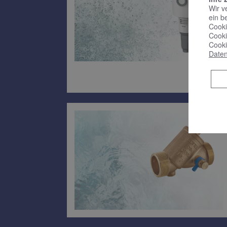
Wir v
ein b
Cooki
Cooki
Cooki
Daten