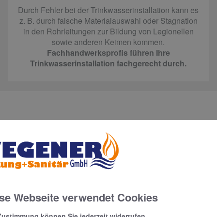
Durch Fehler bei der Trinkwasserinstallation kann es
z. B. durch falsche Materialauswahl oder Stagnation
in den Rohrleitungen zur Bildung von Legionellen
sowie anderen Keimen kommen.
Fachhandwerksprofis führen Ihre
Trinkwasserinstallation fachgerecht durch.
ukte, die Ihr Trinkwasser besser m
Wasserfilter​
se Webseite verwendet Cookies
Schmutziges Trinkwasser betrifft nicht nur Entwicklungsländer
Zustimmung können Sie jederzeit widerrufen.