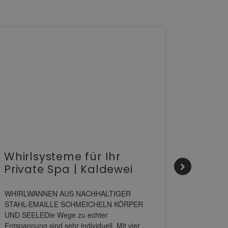
Whirlsysteme für Ihr
Gesta
Private Spa | Kaldewei
alltä
HANS
WHIRLWANNEN AUS NACHHALTIGER
STAHL-EMAILLE SCHMEICHELN KÖRPER
Stil für 
UND SEELEDie Wege zu echter
HANSAGENE
Entspannung sind sehr individuell. Mit vier
von Wascht