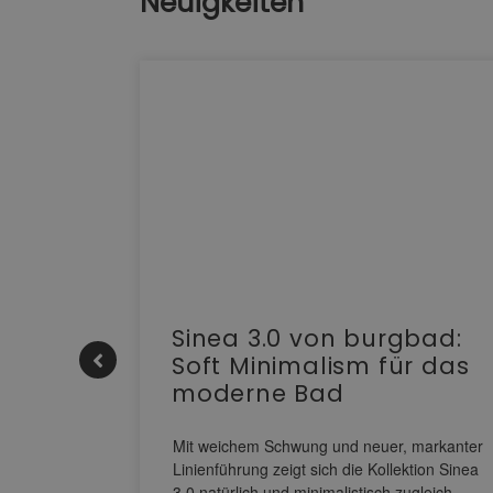
Neuigkeiten
e |
Sinea 3.0 von burgbad:
Soft Minimalism für das
moderne Bad
nskomfort
s
Mit weichem Schwung und neuer, markanter
M NEO
Linienführung zeigt sich die Kollektion Sinea
owohl zum
3.0 natürlich und minimalistisch zugleich.