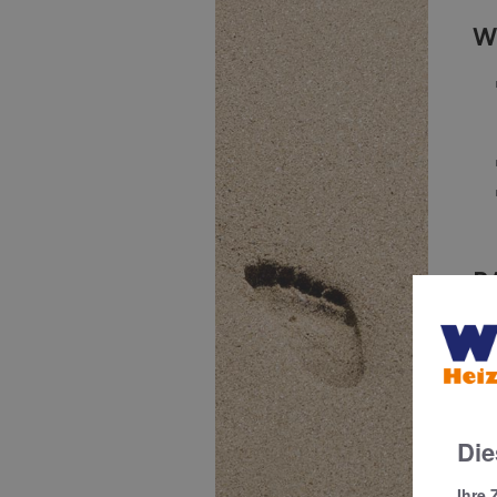
W
B
A
Die
Ihre 