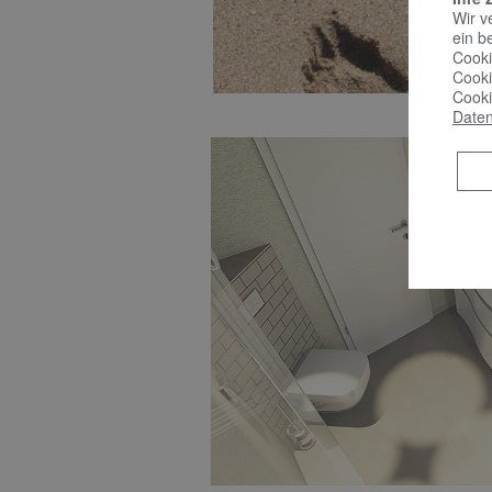
Wir v
ein b
Cooki
Cooki
Cooki
Daten