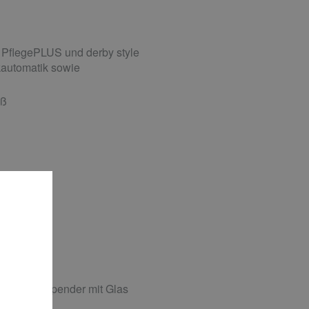
 PflegePLUS und derby style
automatik sowie
iß
016
ssigseifenspender mit Glas