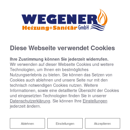
Diese Webseite verwendet Cookies
Startseite
»
Bad
»
Badinspiration & Musterbäder
»
Basic-Bad 4,6 ㎡
Ihre Zustimmung können Sie jederzeit widerrufen.
Wir verwenden auf dieser Webseite Cookies und weitere
Technologien, um Ihnen ein bestmögliches
Basic-Bad 4,6 ㎡
Nutzungserlebnis zu bieten. Sie können das Setzen von
Cookies auch ablehnen und unsere Seite nur mit den
technisch notwendigen Cookies nutzen. Weitere
Informationen, sowie eine detaillierte Übersicht der Cookies
und eingesetzten Technologien finden Sie in unserer
Datenschutzerklärung
. Sie können Ihre
Einstellungen
jederzeit ändern.
Ablehnen
Ablehnen
Einstellungen
Akzeptieren